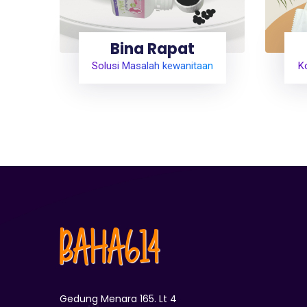
Bina Rapat
Solusi Masalah kewanitaan
Ko
BAHA614
Gedung Menara 165. Lt 4