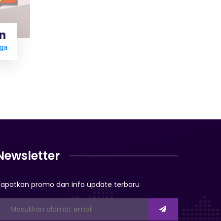
n
rga
Newsletter
apatkan promo dan info update terbaru